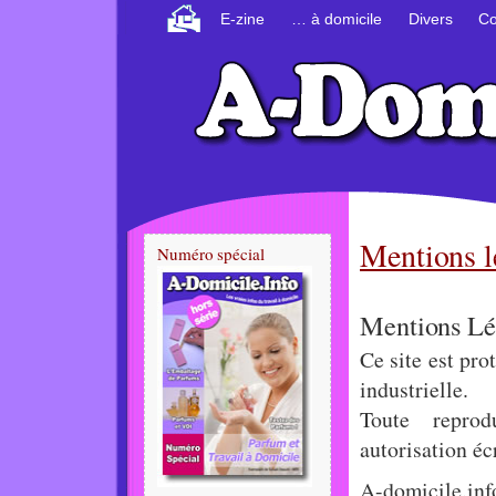
E-zine
… à domicile
Divers
Co
Mentions l
Numéro spécial
Mentions Lé
Ce site est pro
industrielle.
Toute reprod
autorisation éc
A-domicile.info