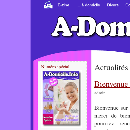
E-zine
… à domicile
Divers
Co
Actualités
Numéro spécial
Bienvenue 
admin
Bienvenue sur 
merci de bien
pourriez ren